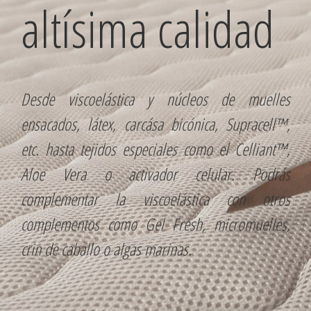
altísima calidad
Desde viscoelástica y núcleos de muelles
ensacados, látex, carcása bicónica, Supracell™,
etc. hasta tejidos especiales como el Celliant™,
Aloe Vera o activador celular. Podrás
complementar la viscoelástica con otros
complementos como Gel Fresh, micromuelles,
crin de caballo o algas marinas.